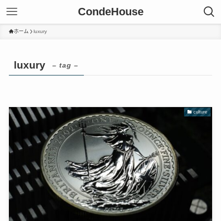
CondeHouse
ホーム
luxury
luxury
– tag –
culture