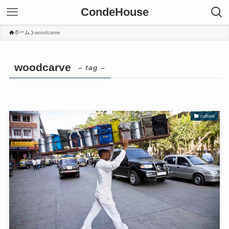
CondeHouse
ホーム
woodcarve
woodcarve
– tag –
culture