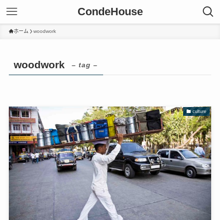
CondeHouse
ホーム
woodwork
woodwork
– tag –
culture