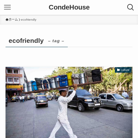
CondeHouse
ホーム
ecofriendly
ecofriendly
– tag –
culture