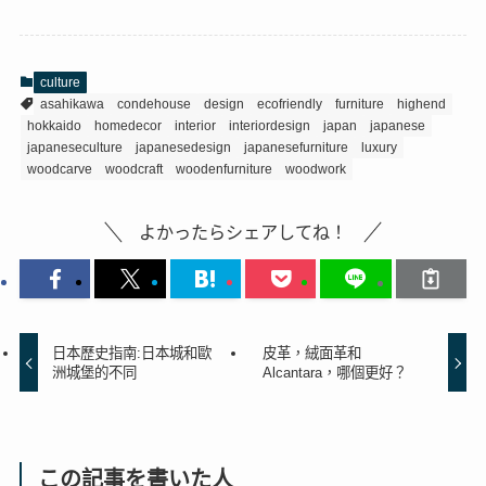
culture
asahikawa
condehouse
design
ecofriendly
furniture
highend
hokkaido
homedecor
interior
interiordesign
japan
japanese
japaneseculture
japanesedesign
japanesefurniture
luxury
woodcarve
woodcraft
woodenfurniture
woodwork
よかったらシェアしてね！
日本歷史指南:日本城和歐
皮革，絨面革和
洲城堡的不同
Alcantara，哪個更好？
この記事を書いた人