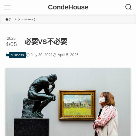
CondeHouse
ホーム
business
2025
必要VS不必要
4/05
July 30, 2021
April 5, 2025
business