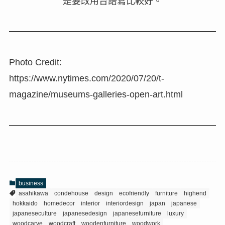
是要改用台語寫比較好。
Photo Credit:
https://www.nytimes.com/2020/07/20/t-
magazine/museums-galleries-open-art.html
business
asahikawa
condehouse
design
ecofriendly
furniture
highend
hokkaido
homedecor
interior
interiordesign
japan
japanese
japaneseculture
japanesedesign
japanesefurniture
luxury
woodcarve
woodcraft
woodenfurniture
woodwork