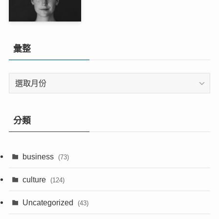
彙整
彙
整
分類
business
(73)
culture
(124)
Uncategorized
(43)