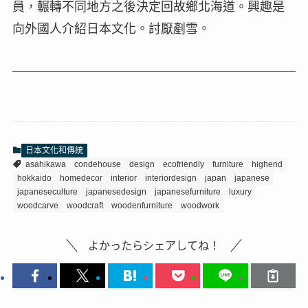
員，輾轉不同地方之後決定回故鄉北海道。興趣是
向外國人介紹日本文化。討厭剷雪。
日本文化和傳統
asahikawa
condehouse
design
ecofriendly
furniture
highend
hokkaido
homedecor
interior
interiordesign
japan
japanese
japaneseculture
japanesedesign
japanesefurniture
luxury
woodcarve
woodcraft
woodenfurniture
woodwork
よかったらシェアしてね！