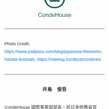
Photo Credit:
https://www.jrailpass.com/blog/japanese-fireworks-
hanabi-festivals
,
https://meetup.furniture/contents/
井島 俊吾
CondeHouse 國際事業部部長。前日本財務省官