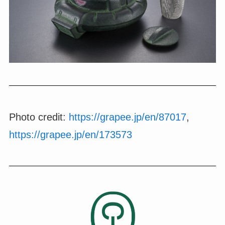
Photo credit:
https://grapee.jp/en/87017
,
https://grapee.jp/en/173573