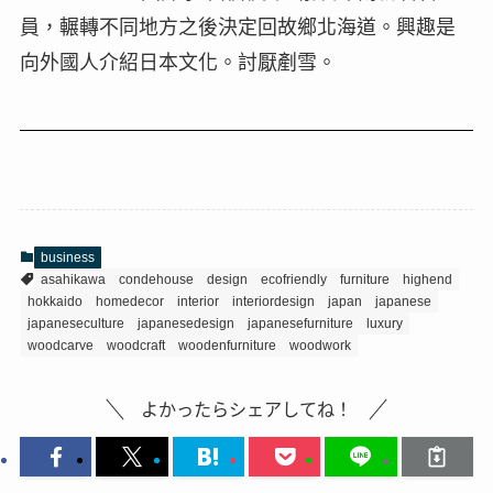
員，輾轉不同地方之後決定回故鄉北海道。興趣是
向外國人介紹日本文化。討厭剷雪。
business
asahikawa
condehouse
design
ecofriendly
furniture
highend
hokkaido
homedecor
interior
interiordesign
japan
japanese
japaneseculture
japanesedesign
japanesefurniture
luxury
woodcarve
woodcraft
woodenfurniture
woodwork
よかったらシェアしてね！