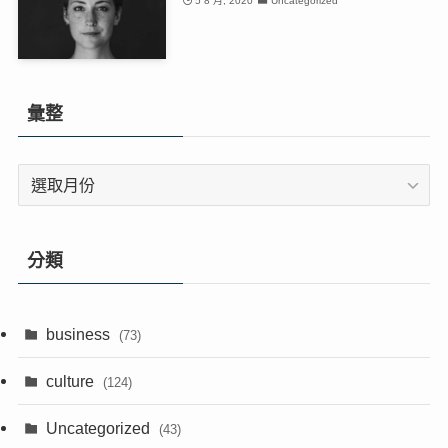
5 8 月, 2020
Uncategorized
彙整
彙
整
分類
business
(73)
culture
(124)
Uncategorized
(43)